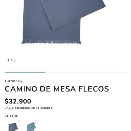
inas
Aros
Collare
1
/
3
Láminas
THEODORA
CAMINO DE MESA FLECOS
Precio
$32,900
regular
Envío
calculado en la compra.
COLOR: