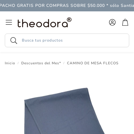
CHO GRATIS POR COMPRAS SOBRE $50.000 * sólo Santiag
Cuenta
Carr
Buscar
Inicio
Descuentos del Mes*
CAMINO DE MESA FLECOS
Follaje
LAGO
 gran