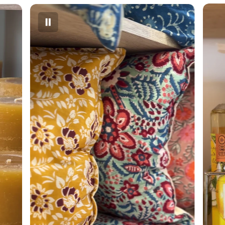
Los plazos de entrega dependen del tipo de envío y la
fecha, la cual se considera desde la confirmación del
pago, que puede tardar hasta un día hábil en caso de
transferencia.
Las
entregas regulares en Santiago
demoran de 24 a
72 hrs hábiles desde la compra.
Las
entregas Express en Santiago
tienen un rango de
90 minutos desde que se hace la compra. Se realizan de
lunes a viernes de 10:30 a 18:00 hrs y sábados de 10:30 a
14:00 hrs.
Las
entregas en Colina-Chicureo
demoran de 24 a
72 hrs hábiles. Se realizan mediante Chilepost.
Las
entregas a regiones
demoran de 2 a 7 días hábiles.
Los
horarios de entrega
los manejan directamente las
empresas de transporte, pero se manejan en el rango de
lunes a sábados de 8:00 a 23:00 hrs.
Estos despachos se pueden entregar a terceros
(familiares o conserjes). Te recomendamos avisar que
recibirás un encargo a tu nombre.
Es responsabilidad del cliente enviar una dirección