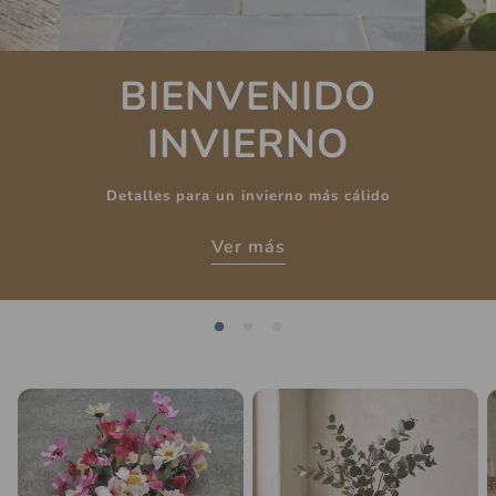
BIENVENIDO
INVIERNO
inas
Aros
Collare
Detalles para un invierno más cálido
Ver más
Láminas