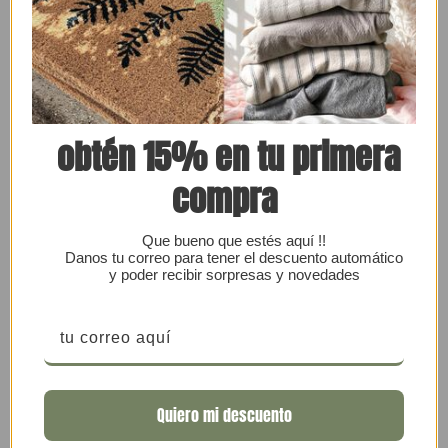
Flores y
Arreglos
Dale vida a tus espacios, puede ser sólo una flor para
un rincón, hasta un arreglo listo para tu living, tu
obtén 15% en tu primera
entrada, tu pieza, tu oficina y otras miles de opciones.
compra
Saber Más
Que bueno que estés aquí !!
Danos tu correo para tener el descuento automático
y poder recibir sorpresas y novedades
Quiero mi descuento