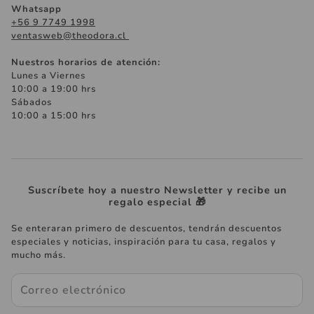
Pañuelos y Accesorios
Whatsapp
+56 9 7749 1998
Términos y Condiciones
Regalos Especiales
ventasweb@theodora.cl
Papelería
Nuestros horarios de atención:
Lunes a Viernes
Regalos de Matrimonio
10:00 a 19:00 hrs
Sábados
10:00 a 15:00 hrs
Suscríbete hoy a nuestro Newsletter y recibe un
regalo especial 🎁
Se enteraran primero de descuentos, tendrán descuentos
especiales y noticias, inspiración para tu casa, regalos y
mucho más.