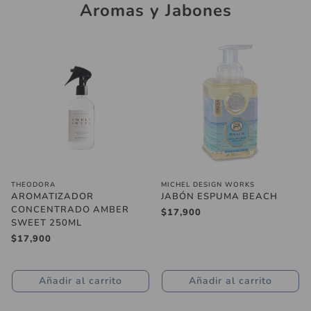
Aromas y Jabones
THEODORA
MICHEL DESIGN WORKS
AROMATIZADOR
JABÓN ESPUMA BEACH
CONCENTRADO AMBER
Precio
$17,900
SWEET 250ML
regular
Precio
$17,900
regular
Añadir al carrito
Añadir al carrito