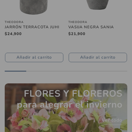
THEODORA
THEODORA
JARRÓN TERRACOTA JUHI
VASIJA NEGRA SANIA
Precio
$24,900
Precio
$21,900
regular
regular
Añadir al carrito
Añadir al carrito
FLORES Y FLOREROS
para alegrar el invierno
Ver todo