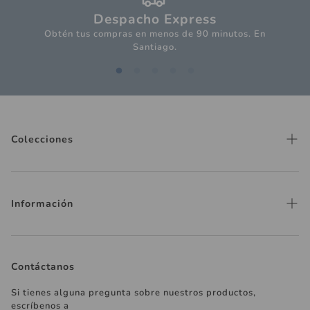
Despacho Express
Obtén tus compras en menos de 90 minutos. En
Santiago.
Colecciones
Flores y Plantas
Aromas y Jabones
Información
Mesa
Nuestras Tiendas
Cocina
Despachos
Contáctanos
Decoración
Cómo comprar
Floreros y Macetas
Si tienes alguna pregunta sobre nuestros productos,
escríbenos a
Políticas de Cambios