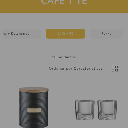
CAFÉ Y TÉ
cina y Delantares
Café y Té
Pukka
inas
Aros
Collare
10 productos
Ordenar por:
Características
Láminas