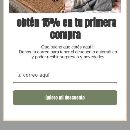
obtén 15% en tu primera
compra
Que bueno que estés aquí !!
Danos tu correo para tener el descuento automático
y poder recibir sorpresas y novedades
THEODORA
THEODORA
TARRO DE CAFÉ CREMA
TARRO DE TÉ CREMA
Precio
$14,990
Precio
$14,990
regular
regular
Quiero mi descuento
Añadir al carrito
Añadir al carrito