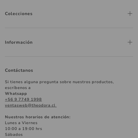
Colecciones
Flores y Plantas
Aromas y Jabones
Información
Mesa
Nuestras Tiendas
Cocina
Despachos
Contáctanos
Decoración
Cómo comprar
Floreros y Macetas
Si tienes alguna pregunta sobre nuestros productos,
escríbenos a
Políticas de Cambios
Pañuelos y Accesorios
Whatsapp
+56 9 7749 1998
Términos y Condiciones
Regalos Especiales
ventasweb@theodora.cl
Papelería
Nuestros horarios de atención:
Lunes a Viernes
Regalos de Matrimonio
10:00 a 19:00 hrs
Sábados