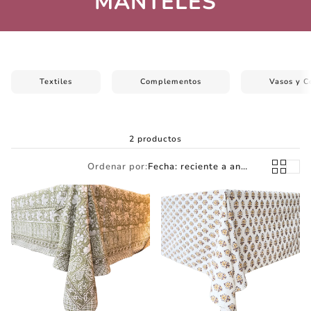
MANTELES
Textiles
Complementos
Vasos y C
inas
Aros
Collare
2 productos
Ordenar por:
Fecha: reciente a antiguo(a)
Láminas
Agotado