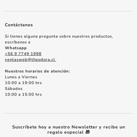
Mesa
Nuestras Tiendas
Cocina
Despachos
Contáctanos
Decoración
Cómo comprar
Floreros y Macetas
Si tienes alguna pregunta sobre nuestros productos,
escríbenos a
Políticas de Cambios
Pañuelos y Accesorios
Whatsapp
+56 9 7749 1998
Términos y Condiciones
Regalos Especiales
ventasweb@theodora.cl
Papelería
Nuestros horarios de atención:
Lunes a Viernes
Regalos de Matrimonio
10:00 a 19:00 hrs
Sábados
10:00 a 15:00 hrs
Suscríbete hoy a nuestro Newsletter y recibe un
regalo especial 🎁