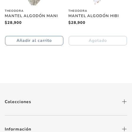
THEODORA
THEODORA
MANTEL ALGODÓN MANI
MANTEL ALGODÓN HIBI
Precio
$28,900
Precio
$28,900
regular
regular
Añadir al carrito
Agotado
Colecciones
Flores y Plantas
Aromas y Jabones
Información