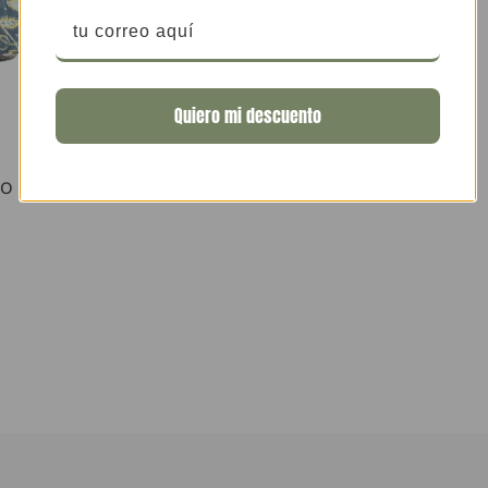
Quiero mi descuento
o
RO COTTON