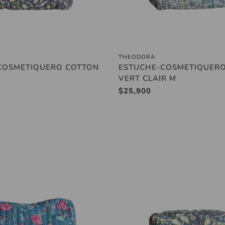
THEODORA
Añadir al carrito
Añadir al carrit
COSMETIQUERO COTTON
ESTUCHE-COSMETIQUER
VERT CLAIR M
Precio
$25,900
regular