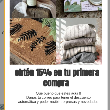
THEODORA
o
Añadir al carrito
O COTTON
ESTUCHE - COSMETIQUERO COTTON
VERT CLAIR S
Precio
$18,500
regular
obtén 15% en tu primera
compra
Que bueno que estés aquí !!
Danos tu correo para tener el descuento
automático y poder recibir sorpresas y novedades