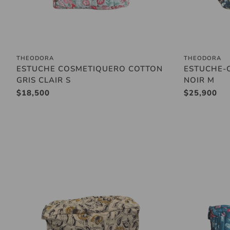
THEODORA
THEODORA
Añadir al carrito
ESTUCHE COSMETIQUERO COTTON
ESTUCHE-
GRIS CLAIR S
NOIR M
Precio
$18,500
Precio
$25,900
regular
regular