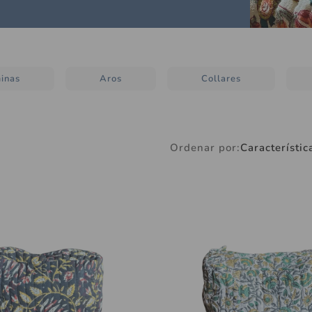
Individuales de Papel
Pukkaa
Cojines
Loza y Fuentes
Marcos de Foto
Cuchillería y Aperitivo
Canastos
inas
Aros
Collares
Vasos y Copas
Fanales
Alcuzas y saleros
Espejos
Bandejas y Tablas
Plantas
Ordenar por:
Característic
Velas
Azucareros
Candelabros
Platos WILLOW TABLE