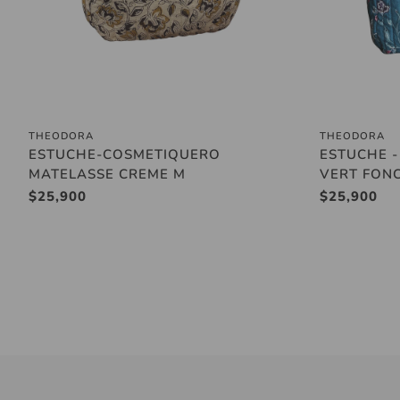
THEODORA
THEODORA
Añadir al carrito
ESTUCHE-COSMETIQUERO
ESTUCHE 
MATELASSE CREME M
VERT FON
Precio
$25,900
Precio
$25,900
regular
regular