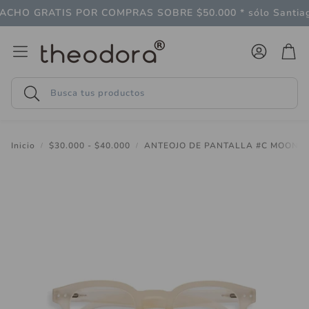
HO GRATIS POR COMPRAS SOBRE $50.000 * sólo Santiag
Cuenta
Carr
Buscar
Inicio
$30.000 - $40.000
ANTEOJO DE PANTALLA #C MOONL
Follaje
LAGO
 gran