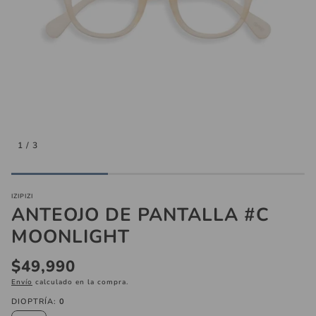
inas
Aros
Collare
1
/
3
Láminas
IZIPIZI
ANTEOJO DE PANTALLA #C
MOONLIGHT
Precio
$49,990
regular
Envío
calculado en la compra.
DIOPTRÍA:
0