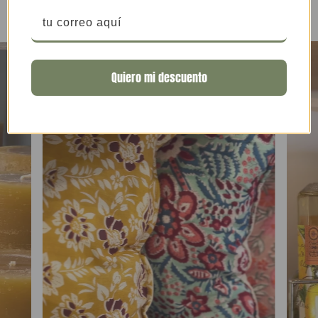
a
ventasweb
@theodora
.cl.
2. PLAZOS DE ENTREGA
Los plazos de entrega dependen del tipo de envío y la
fecha, la cual se considera desde la confirmación del
Quiero mi descuento
pago, que puede tardar hasta un día hábil en caso de
transferencia.
Las
entregas regulares en Santiago
demoran de 24 a
72 hrs hábiles desde la compra.
Las
entregas Express en Santiago
tienen un rango de
90 minutos desde que se hace la compra. Se realizan de
lunes a viernes de 10:30 a 18:00 hrs y sábados de 10:30 a
14:00 hrs.
Las
entregas en Colina-Chicureo
demoran de 24 a
72 hrs hábiles. Se realizan mediante Chilepost.
Las
entregas a regiones
demoran de 2 a 7 días hábiles.
Los
horarios de entrega
los manejan directamente las
empresas de transporte, pero se manejan en el rango de
lunes a sábados de 8:00 a 23:00 hrs.
Estos despachos se pueden entregar a terceros
(familiares o conserjes). Te recomendamos avisar que