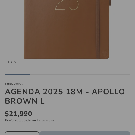
inas
Aros
Collare
1
/
5
Láminas
THEODORA
AGENDA 2025 18M - APOLLO
BROWN L
Precio
$21,990
regular
Envío
calculado en la compra.