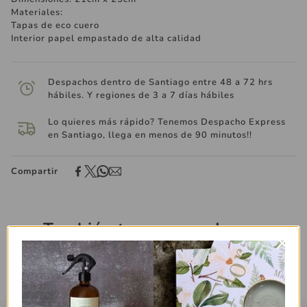
Materiales:
Tapas de eco cuero
Interior papel empastado de alta calidad
Despachos dentro de Santiago entre 48 a 72 hrs
hábiles. Y regiones de 3 a 7 días hábiles
Lo quieres más rápido? Tenemos Despacho Express
en Santiago, llega en menos de 90 minutos!!
Compartir
También te recomendamos