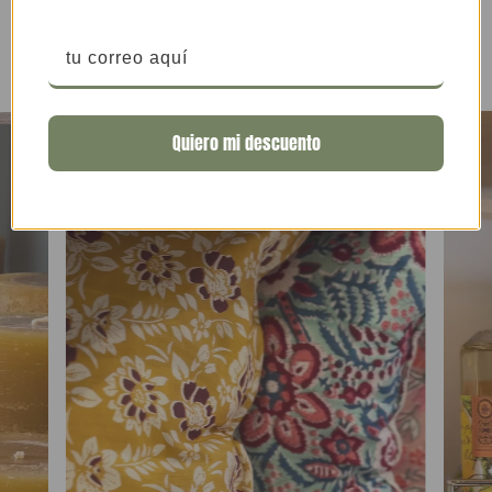
Si quieres cotizar de todas formas el despacho a tu
comuna o región de alguno de esos productos escríbenos
a
ventasweb
@theodora
.cl.
2. PLAZOS DE ENTREGA
Los plazos de entrega dependen del tipo de envío y la
Quiero mi descuento
fecha, la cual se considera desde la confirmación del
pago, que puede tardar hasta un día hábil en caso de
transferencia.
Las
entregas regulares en Santiago
demoran de 24 a
72 hrs hábiles desde la compra.
Las
entregas Express en Santiago
tienen un rango de
90 minutos desde que se hace la compra. Se realizan de
lunes a viernes de 10:30 a 18:00 hrs y sábados de 10:30 a
14:00 hrs.
Las
entregas en Colina-Chicureo
demoran de 24 a
72 hrs hábiles. Se realizan mediante Chilepost.
Las
entregas a regiones
demoran de 2 a 7 días hábiles.
Los
horarios de entrega
los manejan directamente las
empresas de transporte, pero se manejan en el rango de
lunes a sábados de 8:00 a 23:00 hrs.